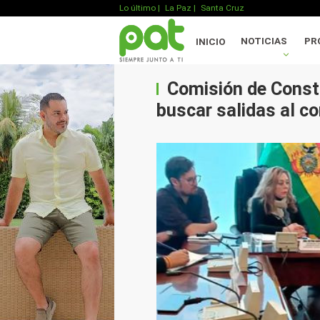
Lo último
|
La Paz |
Santa Cruz
NOTICIAS
PR
INICIO
Comisión de Consti
buscar salidas al co