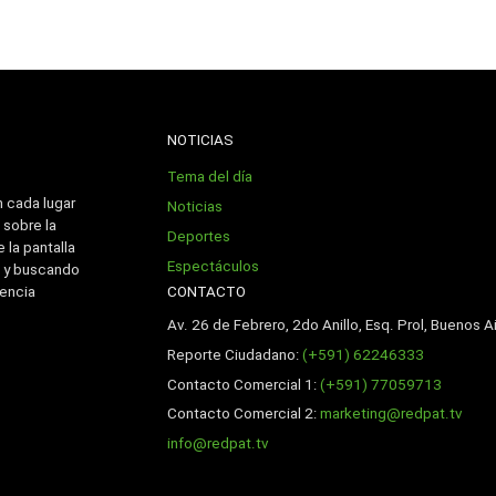
NOTICIAS
Tema del día
n cada lugar
Noticias
 sobre la
Deportes
 la pantalla
Espectáculos
 y buscando
CONTACTO
iencia
Av. 26 de Febrero, 2do Anillo, Esq. Prol, Buenos Ai
Reporte Ciudadano:
(+591) 62246333
Contacto Comercial 1:
(+591) 77059713
Contacto Comercial 2:
marketing@redpat.tv
info@redpat.tv