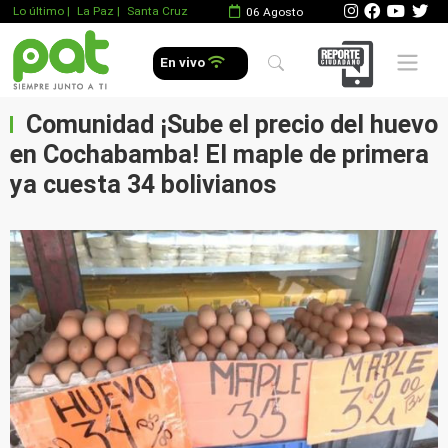
Lo último
|
La Paz |
Santa Cruz
06 Agosto
Mobile 
En vivo
Comunidad ¡Sube el precio del huevo
en Cochabamba! El maple de primera
ya cuesta 34 bolivianos