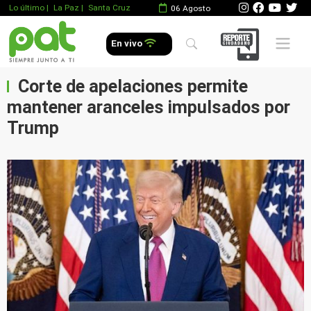
Lo último
|
La Paz |
Santa Cruz
06 Agosto
Mobile 
En vivo
Corte de apelaciones permite
mantener aranceles impulsados por
Trump