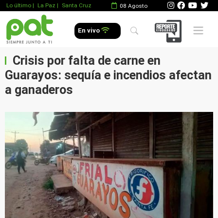
Lo último
|
La Paz |
Santa Cruz
08 Agosto
Mobile 
En vivo
Crisis por falta de carne en
Guarayos: sequía e incendios afectan
a ganaderos