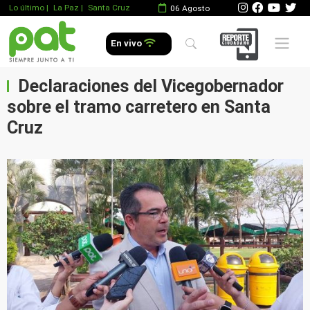
Lo último
|
La Paz |
Santa Cruz
06 Agosto
Mobile 
En vivo
Declaraciones del Vicegobernador
sobre el tramo carretero en Santa
Cruz