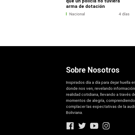
que un policía no tuviera
arma de dotación
Nacional
4 días
Sobre Nosotros
Inspirados día a día para dejar huella e
donde nos ven, revelando información
realidad cotidiana, llevando a través de
momentos de alegría, comprendiendo
complacer las expectativas de la aud
Boliviana.