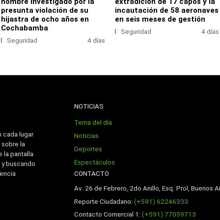
hombre investigado por la
extradición de 17 capos y la
presunta violación de su
incautación de 58 aeronaves
hijastra de ocho años en
en seis meses de gestión
Cochabamba
Seguridad
4 días
Seguridad
4 días
NOTICIAS
Tema del día
n cada lugar
Noticias
 sobre la
Deportes
 la pantalla
Espectáculos
 y buscando
CONTACTO
iencia
Av. 26 de Febrero, 2do Anillo, Esq. Prol, Buenos Ai
Reporte Ciudadano:
(+591) 62246333
Contacto Comercial 1:
(+591) 77059713