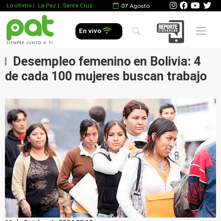
Lo último
|
La Paz |
Santa Cruz
07 Agosto
Mobile 
En vivo
Desempleo femenino en Bolivia: 4
de cada 100 mujeres buscan trabajo