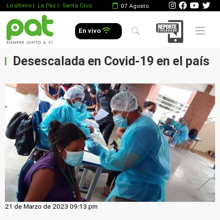
Lo último
|
La Paz |
Santa Cruz
07 Agosto
Mobile 
En vivo
Desescalada en Covid-19 en el país
21 de Marzo de 2023 09:13 pm