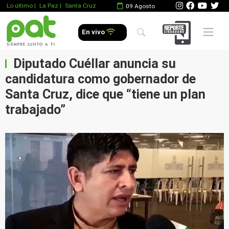
Lo último
|
La Paz |
Santa Cruz
09 Agosto
Mobile 
En vivo
Diputado Cuéllar anuncia su
candidatura como gobernador de
Santa Cruz, dice que “tiene un plan
trabajado”