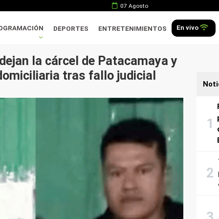
07 Agosto
En vivo
OGRAMACIÓN
DEPORTES
ENTRETENIMIENTOS
 dejan la cárcel de Patacamaya y
miciliaria tras fallo judicial
Noti