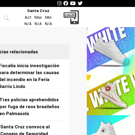
Santa Cruz
Act
Max
Min
N/A
N/A
N/A
cias relacionadas
Fiscalía inicia investigación
para determinar las causas
del incendio en la Feria
Barrio Lindo
Tres policías aprehendidos
por fuga de reos brasileños
en Palmasola
Santa Cruz convoca al
Consejo de Seguridad