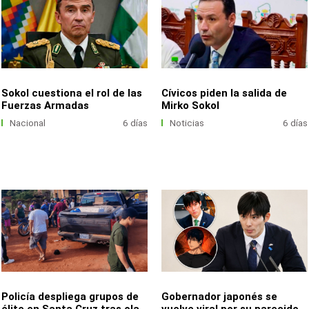
Sokol cuestiona el rol de las
Cívicos piden la salida de
Fuerzas Armadas
Mirko Sokol
Nacional
6 días
Noticias
6 días
Policía despliega grupos de
Gobernador japonés se
élite en Santa Cruz tras ola
vuelve viral por su parecido