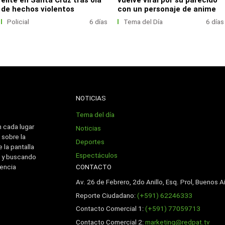
de hechos violentos
con un personaje de anime
Policial
6 días
Tema del Día
6 días
NOTICIAS
Tema del día
n cada lugar
Noticias
 sobre la
Deportes
 la pantalla
Espectáculos
 y buscando
CONTACTO
iencia
Av. 26 de Febrero, 2do Anillo, Esq. Prol, Buenos Ai
Reporte Ciudadano:
(+591) 62246333
Contacto Comercial 1:
(+591) 77059713
Contacto Comercial 2:
marketing@redpat.tv