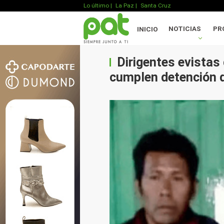
Lo último
|
La Paz |
Santa Cruz
NOTICIAS
PR
INICIO
Dirigentes evistas
cumplen detención do