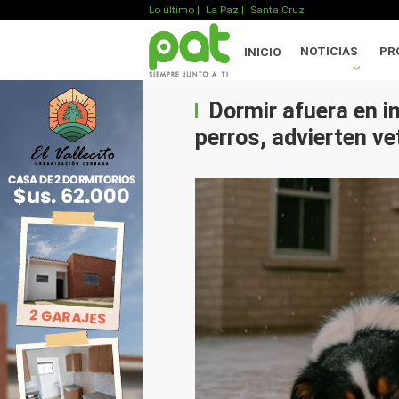
Lo último
|
La Paz |
Santa Cruz
NOTICIAS
PR
INICIO
Dormir afuera en in
perros, advierten ve