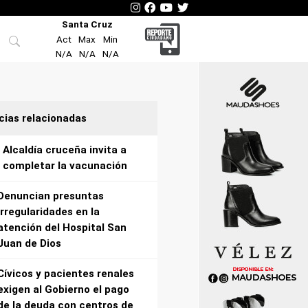
Santa Cruz
Act
Max
Min
N/A
N/A
N/A
cias relacionadas
Alcaldía cruceña invita a
completar la vacunación
Denuncian presuntas
irregularidades en la
atención del Hospital San
Juan de Dios
Cívicos y pacientes renales
exigen al Gobierno el pago
de la deuda con centros de