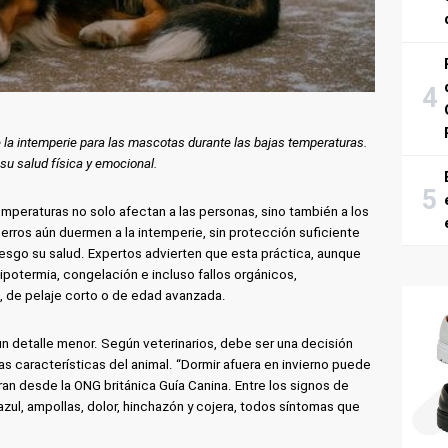
de la intemperie para las mascotas durante las bajas temperaturas.
u salud física y emocional.
temperaturas no solo afectan a las personas, sino también a los
rros aún duermen a la intemperie, sin protección suficiente
riesgo su salud. Expertos advierten que esta práctica, aunque
potermia, congelación e incluso fallos orgánicos,
 de pelaje corto o de edad avanzada.
un detalle menor. Según veterinarios, debe ser una decisión
s características del animal. “Dormir afuera en invierno puede
n desde la ONG británica Guía Canina. Entre los signos de
azul, ampollas, dolor, hinchazón y cojera, todos síntomas que