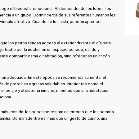
 juego el bienestar emocional. Al descender de los lobos, los
nencia a un grupo. Dormir cerca de sus referentes humanos les
 vínculo afectivo. Cuando se los aísla, pueden aparecer
que los perros tengan acceso al exterior durante el día para
jo techo por la noche, en un espacio cerrado, cálido y
ente compartir cama o habitación, sino ofrecerles un rincón
rición adecuada. En esta época se recomienda aumentar el
és de proteínas y grasas saludables. Nutrientes como el
 el pelaje y el sistema inmune, mientras que una hidratación
nciosa.
 más comida: los perros necesitan un entorno que les permita
familia. Dormir adentro es, más que un gesto de cariño, una