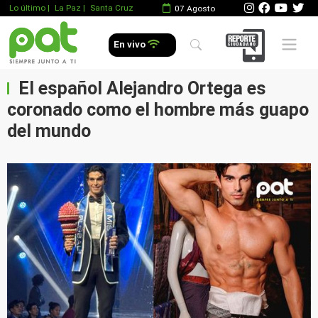
Lo último
|
La Paz |
Santa Cruz
07 Agosto
Mobile 
En vivo
El español Alejandro Ortega es
coronado como el hombre más guapo
del mundo