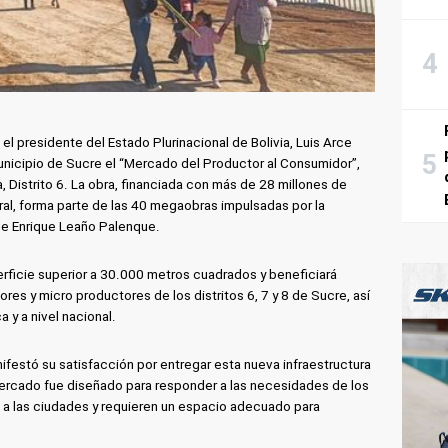
l presidente del Estado Plurinacional de Bolivia, Luis Arce
unicipio de Sucre el “Mercado del Productor al Consumidor”,
 Distrito 6. La obra, financiada con más de 28 millones de
ral, forma parte de las 40 megaobras impulsadas por la
lde Enrique Leaño Palenque.
rficie superior a 30.000 metros cuadrados y beneficiará
es y micro productores de los distritos 6, 7 y 8 de Sucre, así
y a nivel nacional.
ifestó su satisfacción por entregar esta nueva infraestructura
 mercado fue diseñado para responder a las necesidades de los
 a las ciudades y requieren un espacio adecuado para