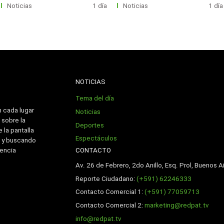
Noticias
1 día
Noticias
1 día
NOTICIAS
Tema del día
n cada lugar
Noticias
 sobre la
Deportes
 la pantalla
Espectáculos
 y buscando
CONTACTO
iencia
Av. 26 de Febrero, 2do Anillo, Esq. Prol, Buenos Ai
Reporte Ciudadano:
(+591) 62246333
Contacto Comercial 1:
(+591) 77059713
Contacto Comercial 2:
marketing@redpat.tv
info@redpat.tv