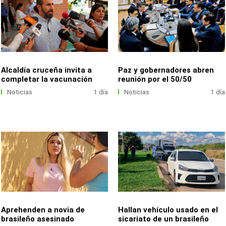
Alcaldía cruceña invita a
Paz y gobernadores abren
completar la vacunación
reunión por el 50/50
Noticias
1 día
Noticias
1 día
Aprehenden a novia de
Hallan vehículo usado en el
brasileño asesinado
sicariato de un brasileño