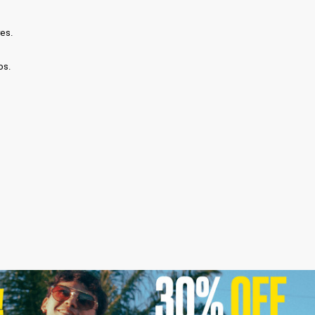
es.
os.