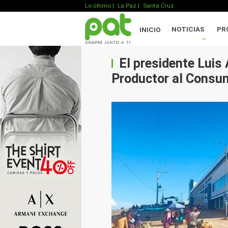
Lo último
|
La Paz |
Santa Cruz
NOTICIAS
PR
INICIO
El presidente Luis 
Productor al Consum