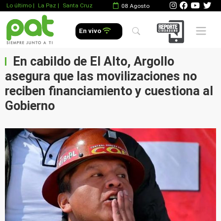
Lo último
|
La Paz |
Santa Cruz
08 Agosto
Mobile 
En vivo
En cabildo de El Alto, Argollo
asegura que las movilizaciones no
reciben financiamiento y cuestiona al
Gobierno