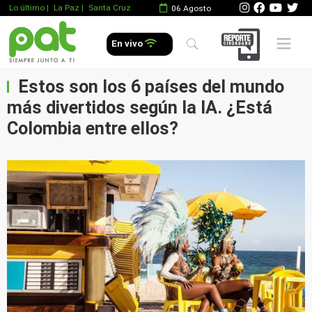
Lo último
|
La Paz |
Santa Cruz
06 Agosto
Mobile 
En vivo
Estos son los 6 países del mundo
más divertidos según la IA. ¿Está
Colombia entre ellos?