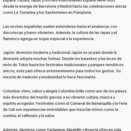
España: cultura, tapas y noches interminables España tiene todo:
desde la energía de Barcelona y Madrid hasta las celebraciones únicas
como La Tomatina y los Sanfermines en Pamplona.
Las noches españolas suelen extenderse hasta el amanecer, con
discotecas y bares vibrantes. Además, la cultura de las tapas y el
flamenco agrega un toque especial a la experiencia.
Japón: diversión moderna y tradicional Japón es un país donde la
diversión adopta muchas formas. Desde los karaokes y las luces de
neón de Tokio hasta los festivales tradicionales y parques temáticos
únicos, este país ofrece entretenimiento para todos los gustos. Su
mezcla de tradición y modernidad lo hace fascinante.
Colombia: ritmo, sabor y alegría Colombia brilla como uno de los países
más divertidos del mundo gracias a su vibrante cultura, música y
espíritu acogedor. Festivales como el Carnaval de Barranquilla y la Feria
de Cali son experiencias inolvidables que mezclan ritmos como la
cumbia, el vallenato y la salsa.
Además, destinos como Cartagena, Medellín y Bogotá ofrecen vida