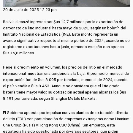
20 de Julio de 2025 12:23 pm
Bolivia alcanzó ingresos por $us 12,7 millones por la exportación de
carbonato de litio industrial hasta mayo de 2025, según un boletín del
Instituto Nacional de Estadística (INE). Este monto representa un
avance significativo respecto al mismo período de 2024, cuando no se
registraron exportaciones hasta junio, cerrando ese año con apenas
$us 15,6 millones.
Pese al crecimiento en volumen, los precios del litio en el mercado
internacional muestran una tendencia a la baja. El promedio mensual de
exportación fue de $us 8.095 por tonelada, menor al de 2024, cuando
el país vendía a $us 8.453. Aunque se considera que el litio grado
batería tiene mayor valor, su cotización actual apenas alcanza los $us
8.191 por tonelada, según Shanghai Metals Markets.
El Gobierno apuesta por impulsar nuevas plantas de extracción directa
de litio (EDL) con participación de empresas extranjeras como Uranium
One Group (Rusia) y Hong Kong CBC (China). Sin embargo, esta
estrategia ha sido cuestionada por diversos sectores, que piden