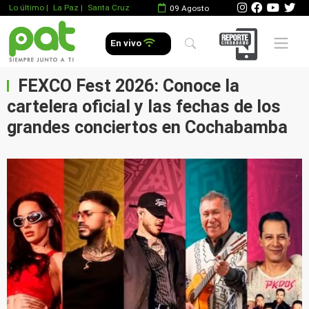
Lo último
|
La Paz |
Santa Cruz
09 Agosto
Mobile 
En vivo
FEXCO Fest 2026: Conoce la
cartelera oficial y las fechas de los
grandes conciertos en Cochabamba