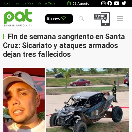
Lo último
|
La Paz |
Santa Cruz
06 Agosto
Mobile 
En vivo
Fin de semana sangriento en Santa
Cruz: Sicariato y ataques armados
dejan tres fallecidos