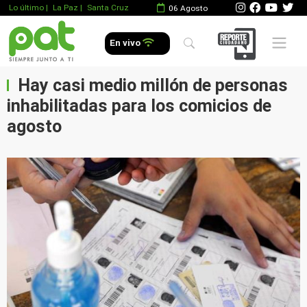
Lo último
|
La Paz |
Santa Cruz
06 Agosto
Mobile 
En vivo
Hay casi medio millón de personas
inhabilitadas para los comicios de
agosto