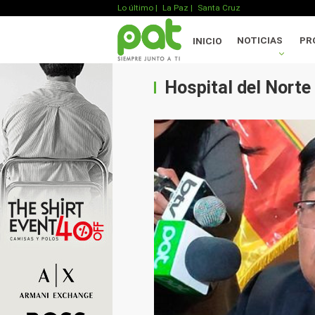
Lo último
|
La Paz |
Santa Cruz
NOTICIAS
PR
INICIO
Hospital del Norte 