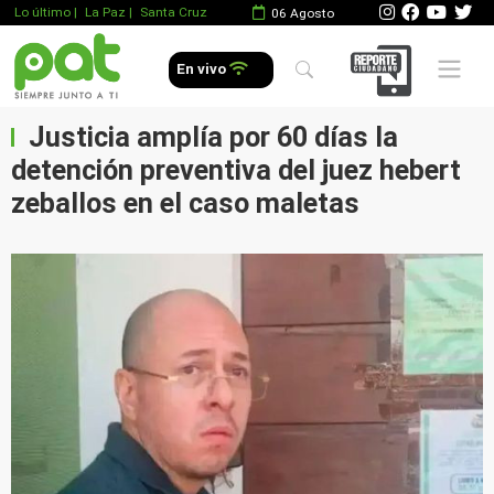
Lo último
|
La Paz |
Santa Cruz
06 Agosto
Mobile 
En vivo
Justicia amplía por 60 días la
detención preventiva del juez hebert
zeballos en el caso maletas