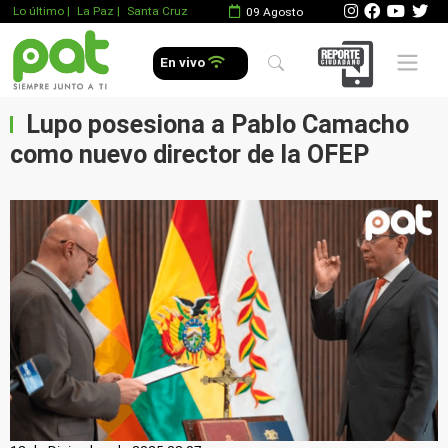
Lo último
|
La Paz |
Santa Cruz
09 Agosto
Mobile 
En vivo
Lupo posesiona a Pablo Camacho
como nuevo director de la OFEP