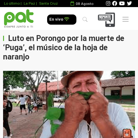
Lo último
|
La Paz |
Santa Cruz
08 Agosto
Mobile 
En vivo
Luto en Porongo por la muerte de
‘Puga’, el músico de la hoja de
naranjo