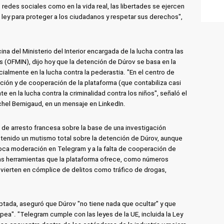
 redes sociales como en la vida real, las libertades se ejercen
 ley para proteger a los ciudadanos y respetar sus derechos",
ina del Ministerio del Interior encargada de la lucha contra las
s (OFMIN), dijo hoy que la detención de Dúrov se basa en la
cialmente en la lucha contra la pederastia. "En el centro de
ión y de cooperación de la plataforma (que contabiliza casi
e en la lucha contra la criminalidad contra los niños", señaló el
hel Bernigaud, en un mensaje en LinkedIn.
 de arresto francesa sobre la base de una investigación
antenido un mutismo total sobre la detención de Dúrov, aunque
oca moderación en Telegram y a la falta de cooperación de
las herramientas que la plataforma ofrece, como números
nvierten en cómplice de delitos como tráfico de drogas,
ptada, aseguró que Dúrov "no tiene nada que ocultar" y que
pea". "Telegram cumple con las leyes de la UE, incluida la Ley