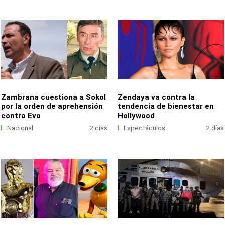
Zambrana cuestiona a Sokol
Zendaya va contra la
por la orden de aprehensión
tendencia de bienestar en
contra Evo
Hollywood
Nacional
2 días
Espectáculos
2 días