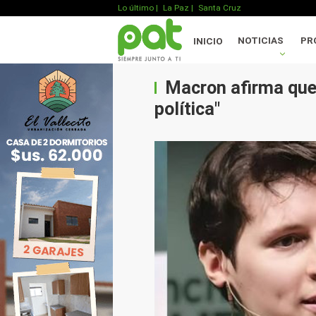
Lo último
|
La Paz |
Santa Cruz
NOTICIAS
PR
INICIO
Macron afirma que 
política"