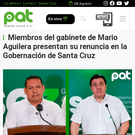
Lo último
|
La Paz |
Santa Cruz
08 Agosto
Mobile 
En vivo
Miembros del gabinete de Mario
Aguilera presentan su renuncia en la
Gobernación de Santa Cruz