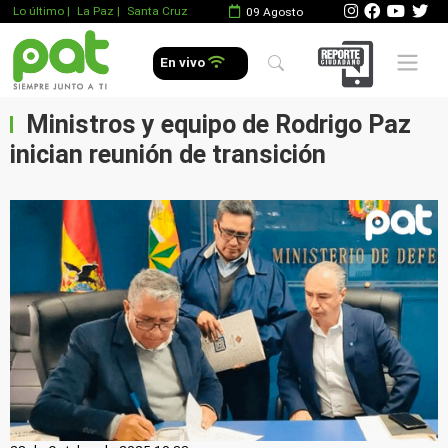
Lo último
|
La Paz |
Santa Cruz
09 Agosto
Mobile 
En vivo
Ministros y equipo de Rodrigo Paz
inician reunión de transición