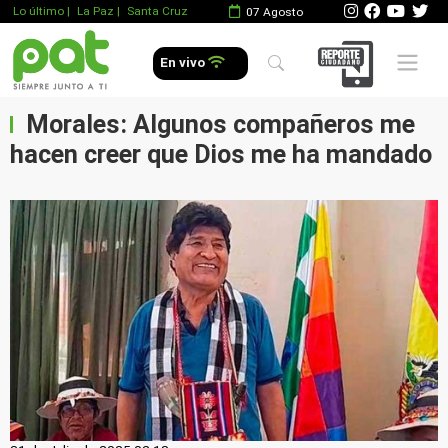
Lo último
|
La Paz |
Santa Cruz
07 Agosto
Mobile 
En vivo
Morales: Algunos compañeros me
hacen creer que Dios me ha mandado