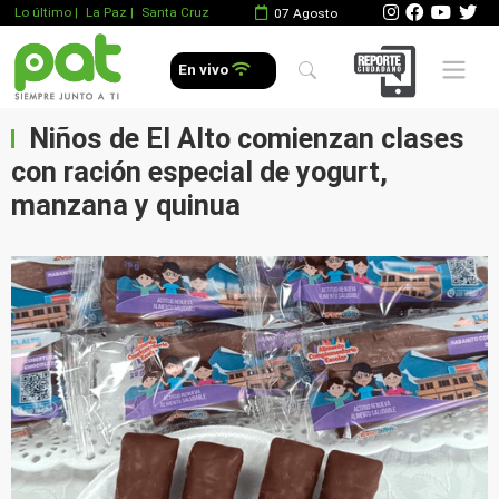
Lo último
|
La Paz |
Santa Cruz
07 Agosto
Mobile 
En vivo
Niños de El Alto comienzan clases
con ración especial de yogurt,
manzana y quinua