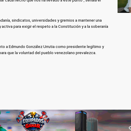
dar cada hecho que nos ha llevado a este punto", señala el
adanía, sindicatos, universidades y gremios a mantener una
ctiva para exigir el respeto a la Constitución y a la soberanía
ento a Edmundo González Urrutia como presidente legítimo y
para que la voluntad del pueblo venezolano prevalezca.