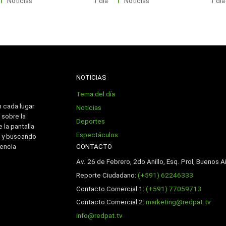
Noticias
1 día
Noticias
1 día
NOTICIAS
Tema del día
n cada lugar
Noticias
 sobre la
Deportes
 la pantalla
Espectáculos
 y buscando
CONTACTO
iencia
Av. 26 de Febrero, 2do Anillo, Esq. Prol, Buenos Ai
Reporte Ciudadano:
(+591) 62246333
Contacto Comercial 1:
(+591) 77059713
Contacto Comercial 2:
marketing@redpat.tv
info@redpat.tv