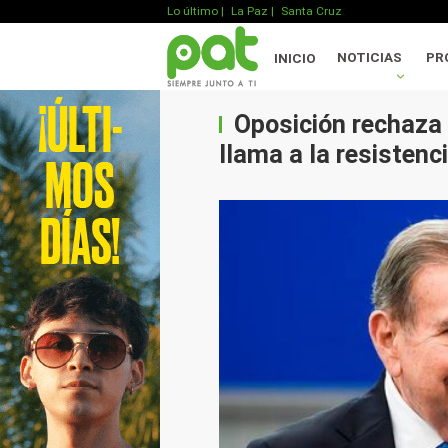
Lo último
|
La Paz |
Santa Cruz
NOTICIAS
PR
INICIO
Oposición rechaza 
llama a la resisten