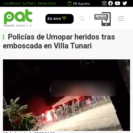
Lo último
|
La Paz |
Santa Cruz
08 Agosto
Mobile 
En vivo
Policías de Umopar heridos tras
emboscada en Villa Tunari