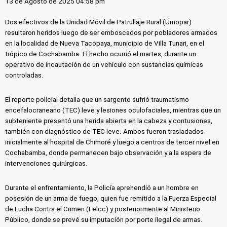
13 de Agosto de 2025 04:58 pm
Dos efectivos de la Unidad Móvil de Patrullaje Rural (Umopar)
resultaron heridos luego de ser emboscados por pobladores armados
en la localidad de Nueva Tacopaya, municipio de Villa Tunari, en el
trópico de Cochabamba. El hecho ocurrió el martes, durante un
operativo de incautación de un vehículo con sustancias químicas
controladas.
El reporte policial detalla que un sargento sufrió traumatismo
encefalocraneano (TEC) leve y lesiones oculofaciales, mientras que un
subteniente presentó una herida abierta en la cabeza y contusiones,
también con diagnóstico de TEC leve. Ambos fueron trasladados
inicialmente al hospital de Chimoré y luego a centros de tercer nivel en
Cochabamba, donde permanecen bajo observación y a la espera de
intervenciones quirúrgicas.
Durante el enfrentamiento, la Policía aprehendió a un hombre en
posesión de un arma de fuego, quien fue remitido a la Fuerza Especial
de Lucha Contra el Crimen (Felcc) y posteriormente al Ministerio
Público, donde se prevé su imputación por porte ilegal de armas.