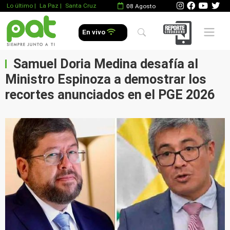
Lo último
|
La Paz |
Santa Cruz
08 Agosto
Mobile 
En vivo
Samuel Doria Medina desafía al
Ministro Espinoza a demostrar los
recortes anunciados en el PGE 2026