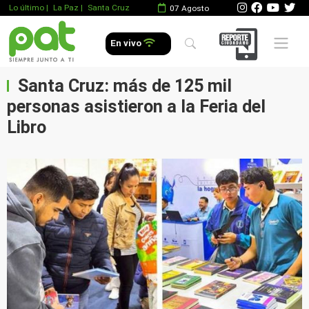
Lo último
|
La Paz |
Santa Cruz
07 Agosto
Mobile 
En vivo
Santa Cruz: más de 125 mil
personas asistieron a la Feria del
Libro