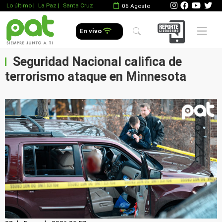
Lo último
|
La Paz |
Santa Cruz
06 Agosto
Mobile 
En vivo
Seguridad Nacional califica de
terrorismo ataque en Minnesota