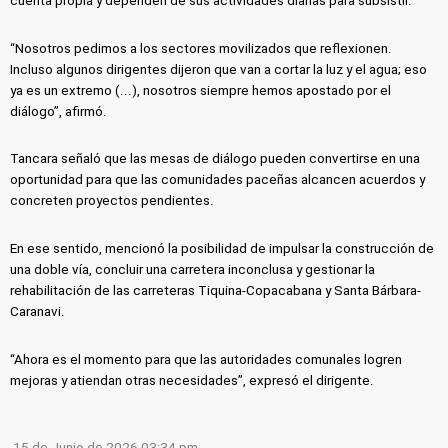
cuenta propia y dependen de sus actividades diarias para subsistir.
“Nosotros pedimos a los sectores movilizados que reflexionen.
Incluso algunos dirigentes dijeron que van a cortar la luz y el agua; eso
ya es un extremo (...), nosotros siempre hemos apostado por el
diálogo”, afirmó.
Tancara señaló que las mesas de diálogo pueden convertirse en una
oportunidad para que las comunidades paceñas alcancen acuerdos y
concreten proyectos pendientes.
En ese sentido, mencionó la posibilidad de impulsar la construcción de
una doble vía, concluir una carretera inconclusa y gestionar la
rehabilitación de las carreteras Tiquina-Copacabana y Santa Bárbara-
Caranavi.
“Ahora es el momento para que las autoridades comunales logren
mejoras y atiendan otras necesidades”, expresó el dirigente.
15 de Junio de 2026 03:34 pm