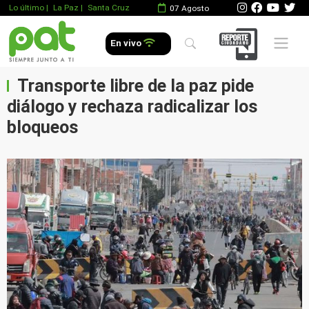
Lo último
|
La Paz |
Santa Cruz
07 Agosto
Mobile 
En vivo
Transporte libre de la paz pide
diálogo y rechaza radicalizar los
bloqueos