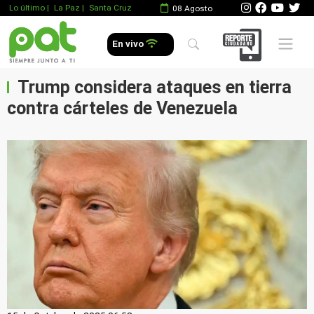
Lo último
|
La Paz |
Santa Cruz
08 Agosto
Mobile 
En vivo
Trump considera ataques en tierra
contra cárteles de Venezuela