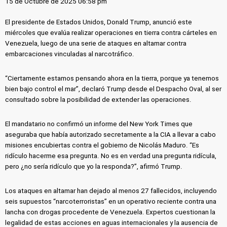
15 de Octubre de 2025 06:58 pm
El presidente de Estados Unidos, Donald Trump, anunció este
miércoles que evalúa realizar operaciones en tierra contra cárteles en
Venezuela, luego de una serie de ataques en altamar contra
embarcaciones vinculadas al narcotráfico.
“Ciertamente estamos pensando ahora en la tierra, porque ya tenemos
bien bajo control el mar”, declaró Trump desde el Despacho Oval, al ser
consultado sobre la posibilidad de extender las operaciones.
El mandatario no confirmó un informe del New York Times que
aseguraba que había autorizado secretamente a la CIA a llevar a cabo
misiones encubiertas contra el gobierno de Nicolás Maduro. “Es
ridículo hacerme esa pregunta. No es en verdad una pregunta ridícula,
pero ¿no sería ridículo que yo la responda?”, afirmó Trump.
Los ataques en altamar han dejado al menos 27 fallecidos, incluyendo
seis supuestos “narcoterroristas” en un operativo reciente contra una
lancha con drogas procedente de Venezuela. Expertos cuestionan la
legalidad de estas acciones en aguas internacionales y la ausencia de