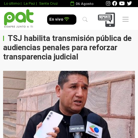
Lo último
|
La Paz |
Santa Cruz
06 Agosto
Mobile 
En vivo
TSJ habilita transmisión pública de
audiencias penales para reforzar
transparencia judicial