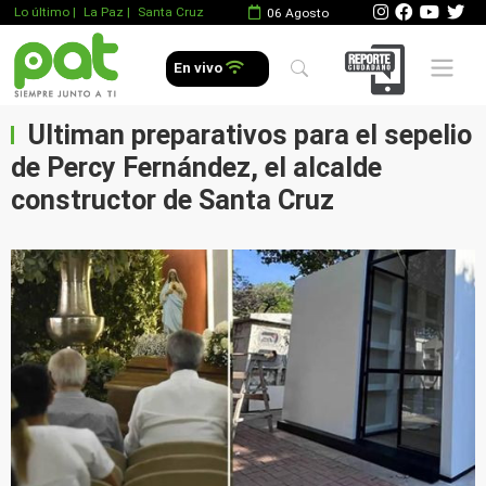
Lo último
|
La Paz |
Santa Cruz
06 Agosto
Mobile 
En vivo
Ultiman preparativos para el sepelio
de Percy Fernández, el alcalde
constructor de Santa Cruz