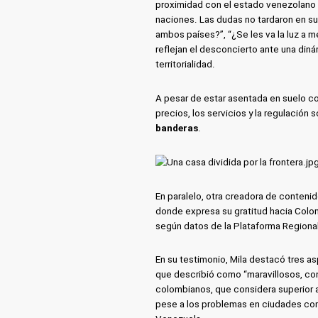
proximidad con el estado venezolano 
naciones. Las dudas no tardaron en su
ambos países?”, “¿Se les va la luz a m
reflejan el desconcierto ante una di
territorialidad.
A pesar de estar asentada en suelo co
precios, los servicios y la regulación
banderas
.
En paralelo, otra creadora de conteni
donde expresa su gratitud hacia Colom
según datos de la Plataforma Regional
En su testimonio, Mila destacó tres a
que describió como “maravillosos, con
colombianos, que considera superior a 
pese a los problemas en ciudades com