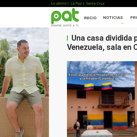
Lo último
|
La Paz |
Santa Cruz
NOTICIAS
PR
INICIO
Una casa dividida p
Venezuela, sala en 