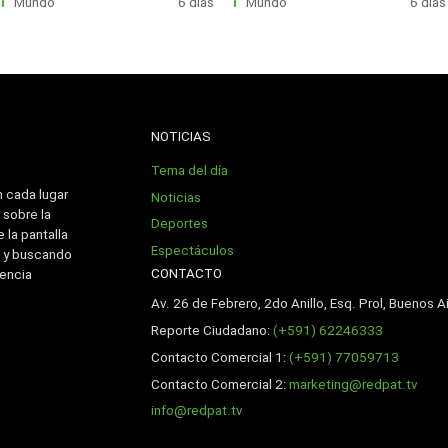
Mundo
6 días
Mundo
6 días
NOTICIAS
Tema del día
n cada lugar
Noticias
 sobre la
Deportes
 la pantalla
Espectáculos
 y buscando
CONTACTO
iencia
Av. 26 de Febrero, 2do Anillo, Esq. Prol, Buenos Ai
Reporte Ciudadano:
(+591) 62246333
Contacto Comercial 1:
(+591) 77059713
Contacto Comercial 2:
marketing@redpat.tv
info@redpat.tv