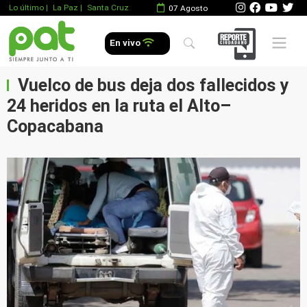
Lo último
|
La Paz |
Santa Cruz
07 Agosto
Mobile 
En vivo
Vuelco de bus deja dos fallecidos y
24 heridos en la ruta el Alto–
Copacabana