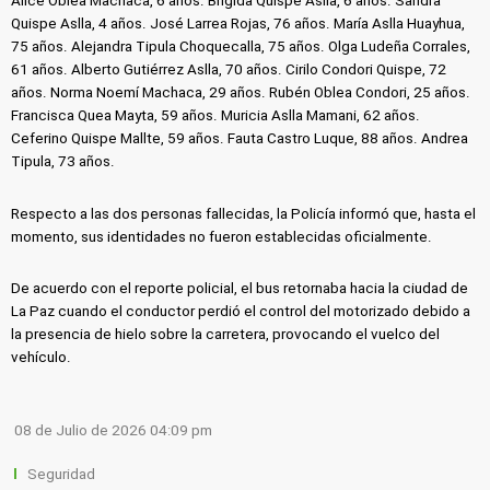
Alice Oblea Machaca, 6 años. Brígida Quispe Aslla, 6 años. Sandra
Quispe Aslla, 4 años. José Larrea Rojas, 76 años. María Aslla Huayhua,
75 años. Alejandra Tipula Choquecalla, 75 años. Olga Ludeña Corrales,
61 años. Alberto Gutiérrez Aslla, 70 años. Cirilo Condori Quispe, 72
años. Norma Noemí Machaca, 29 años. Rubén Oblea Condori, 25 años.
Francisca Quea Mayta, 59 años. Muricia Aslla Mamani, 62 años.
Ceferino Quispe Mallte, 59 años. Fauta Castro Luque, 88 años. Andrea
Tipula, 73 años.
Respecto a las dos personas fallecidas, la Policía informó que, hasta el
momento, sus identidades no fueron establecidas oficialmente.
De acuerdo con el reporte policial, el bus retornaba hacia la ciudad de
La Paz cuando el conductor perdió el control del motorizado debido a
la presencia de hielo sobre la carretera, provocando el vuelco del
vehículo.
08 de Julio de 2026 04:09 pm
Seguridad