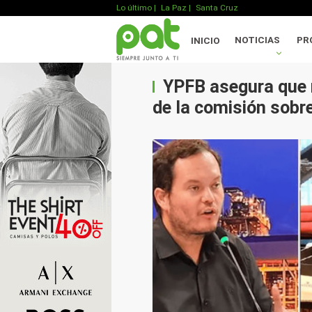
Lo último
|
La Paz |
Santa Cruz
NOTICIAS
PR
INICIO
YPFB asegura que 
de la comisión sobr