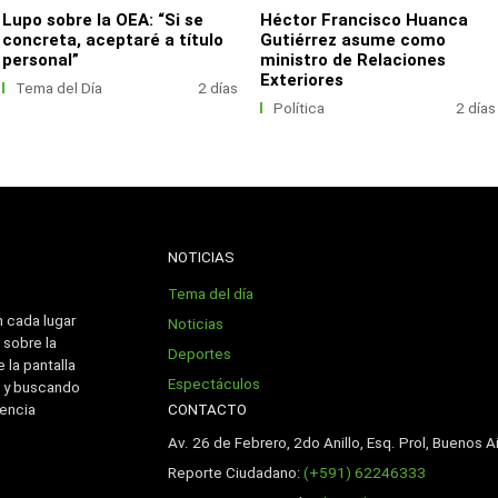
Lupo sobre la OEA: “Si se
Héctor Francisco Huanca
concreta, aceptaré a título
Gutiérrez asume como
personal”
ministro de Relaciones
Exteriores
Tema del Día
2 días
Política
2 días
NOTICIAS
Tema del día
n cada lugar
Noticias
 sobre la
Deportes
 la pantalla
Espectáculos
 y buscando
CONTACTO
iencia
Av. 26 de Febrero, 2do Anillo, Esq. Prol, Buenos Ai
Reporte Ciudadano:
(+591) 62246333