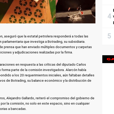
n, aseguró que la estatal petrolera responderá a todas las
 parlamentaria que investiga a Botrading, su subsidiaria.
de prensa que han enviado múltiples documentos y carpetas
iciones y adjudicaciones realizadas por la firma.
raciones en respuesta a las críticas del diputado Carlos
forma parte de la comisión investigadora. Alarcón había
ndido a los 20 requerimientos iniciales, aún faltaban detalles
ivos de Botrading, su balance económico y la distribución de
uros, Alejandro Gallardo, reiteró el compromiso del gobierno de
 por la comisión, no solo en este espacio, sino en cualquier
orias a bancadas.