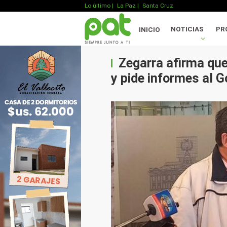
Lo último
|
La Paz |
Santa Cruz
NOTICIAS
PR
INICIO
Zegarra afirma que
y pide informes al G