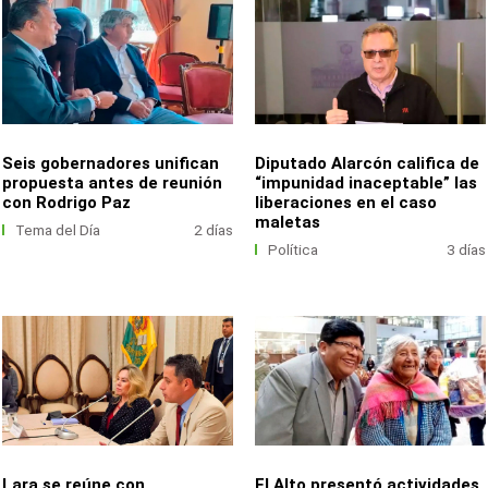
Seis gobernadores unifican
Diputado Alarcón califica de
propuesta antes de reunión
“impunidad inaceptable” las
con Rodrigo Paz
liberaciones en el caso
maletas
Tema del Día
2 días
Política
3 días
Lara se reúne con
El Alto presentó actividades