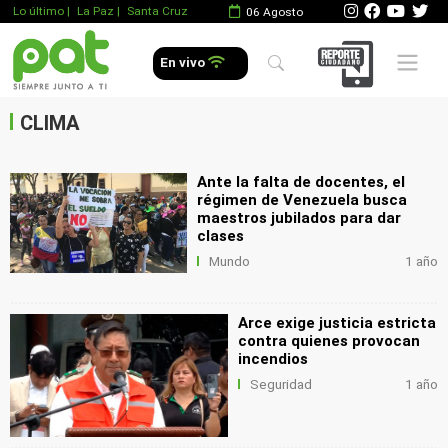
Lo último
|
La Paz |
Santa Cruz
06 Agosto
.
Mobile 
En vivo
.
.
CLIMA
Ante la falta de docentes, el
régimen de Venezuela busca
maestros jubilados para dar
clases
Mundo
1 año
Arce exige justicia estricta
contra quienes provocan
incendios
Seguridad
1 año