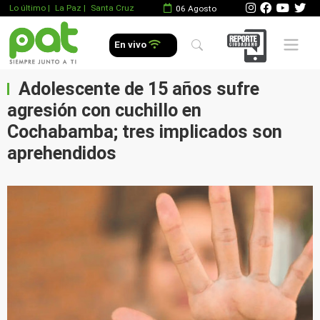
Lo último
|
La Paz |
Santa Cruz
06 Agosto
Mobile 
En vivo
Adolescente de 15 años sufre
agresión con cuchillo en
Cochabamba; tres implicados son
aprehendidos