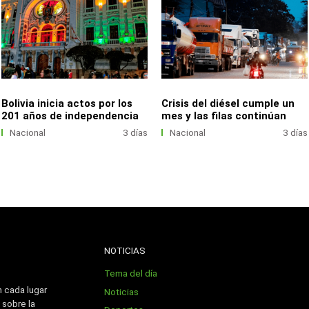
Bolivia inicia actos por los
Crisis del diésel cumple un
201 años de independencia
mes y las filas continúan
Nacional
3 días
Nacional
3 días
NOTICIAS
Tema del día
n cada lugar
Noticias
 sobre la