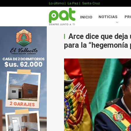
Lo último
|
La Paz |
Santa Cruz
NOTICIAS
PR
INICIO
Arce dice que deja
para la “hegemonía 