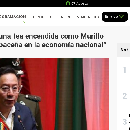
07 Agosto
En vivo
OGRAMACIÓN
DEPORTES
ENTRETENIMIENTOS
 una tea encendida como Murillo
paceña en la economía nacional”
Noti