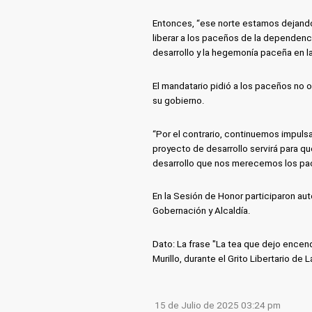
Entonces, “ese norte estamos dejando
liberar a los paceños de la dependenci
desarrollo y la hegemonía paceña en l
El mandatario pidió a los paceños no o
su gobierno.
“Por el contrario, continuemos impuls
proyecto de desarrollo servirá para q
desarrollo que nos merecemos los pac
En la Sesión de Honor participaron aut
Gobernación y Alcaldía.
Dato: La frase "La tea que dejo encen
Murillo, durante el Grito Libertario de 
15 de Julio de 2025 03:24 pm