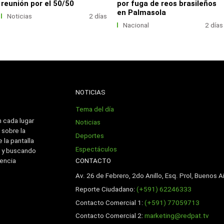
reunión por el 50/50
por fuga de reos brasileños
en Palmasola
Noticias
2 días
Nacional
2 días
NOTICIAS
Tema del día
n cada lugar
Noticias
 sobre la
Deportes
 la pantalla
Espectáculos
 y buscando
CONTACTO
iencia
Av. 26 de Febrero, 2do Anillo, Esq. Prol, Buenos Ai
Reporte Ciudadano:
(+591) 62246333
Contacto Comercial 1:
(+591) 77059713
Contacto Comercial 2:
marketing@redpat.tv