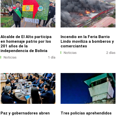
Alcalde de El Alto participa
Incendio en la Feria Barrio
en homenaje patrio por los
Lindo moviliza a bomberos y
201 años de la
comerciantes
independencia de Bolivia
Noticias
2 días
Noticias
1 día
Paz y gobernadores abren
Tres policías aprehendidos