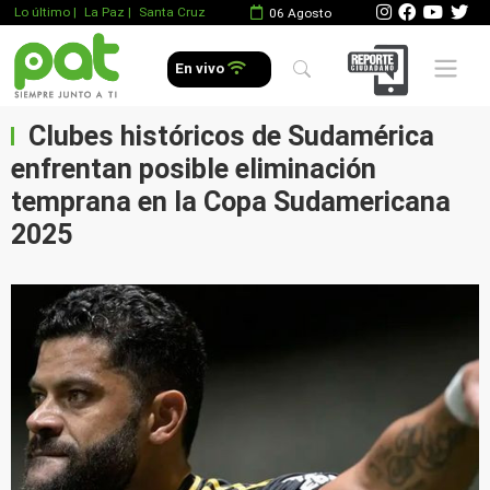
Lo último
|
La Paz |
Santa Cruz
06 Agosto
Mobile 
En vivo
Clubes históricos de Sudamérica
enfrentan posible eliminación
temprana en la Copa Sudamericana
2025