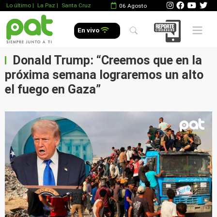
Lo último
|
La Paz |
Santa Cruz
06 Agosto
Mobile 
En vivo
Donald Trump: “Creemos que en la
próxima semana lograremos un alto
el fuego en Gaza”