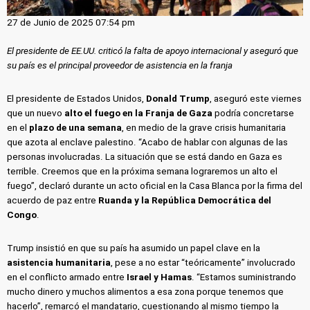
27 de Junio de 2025 07:54 pm
El presidente de EE.UU. criticó la falta de apoyo internacional y aseguró que
su país es el principal proveedor de asistencia en la franja
El presidente de Estados Unidos,
Donald Trump
, aseguró este viernes
que un nuevo
alto el fuego en la Franja de Gaza
podría concretarse
en el
plazo de una semana
, en medio de la grave crisis humanitaria
que azota al enclave palestino. “Acabo de hablar con algunas de las
personas involucradas. La situación que se está dando en Gaza es
terrible. Creemos que en la próxima semana lograremos un alto el
fuego”, declaró durante un acto oficial en la Casa Blanca por la firma del
acuerdo de paz entre
Ruanda y la República Democrática del
Congo
.
Trump insistió en que su país ha asumido un papel clave en la
asistencia humanitaria
, pese a no estar “teóricamente” involucrado
en el conflicto armado entre
Israel y Hamas
. “Estamos suministrando
mucho dinero y muchos alimentos a esa zona porque tenemos que
hacerlo”, remarcó el mandatario, cuestionando al mismo tiempo la