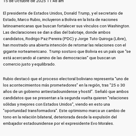
15 de Octubre de 2025 11:48 am
El presidente de Estados Unidos, Donald Trump, y el secretario de
Estado, Marco Rubio, incluyeron a Bolivia en la lista de naciones
latinoamericanas que buscan fortalecer sus vínculos con Washington.
Las declaraciones se dan a días del balotaje, donde ambos
candidatos, Rodrigo Paz Pereira (PDC) y Jorge Tuto Quiroga (Libre),
han mostrado una abierta intención de retomar las relaciones con el
gigante norteamericano. Trump sostuvo que Bolivia es un país que "se
está acercando al camino de las democracias" que buscan un
comercio justo y equilibrado.
Rubio destacó que el proceso electoral boliviano representa “uno de
los acontecimientos más prometedores” en la región, tras "25 o 30
años de un gobierno antiestadounidense y hostil". Señaló que ambos
candidatos que se presentan a la segunda vuelta quieren "relaciones
sólidas y mejores con Estados Unidos", viendo en esto una
"oportunidad transformadora". Este optimismo marca un cambio de
tono en la relación bilateral, deteriorada desde la expulsión del
embajador estadounidense por el expresidente Evo Morales.