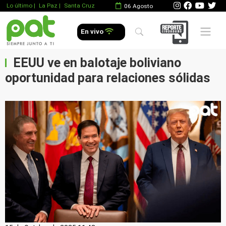
Lo último
|
La Paz |
Santa Cruz
06 Agosto
Mobile 
En vivo
EEUU ve en balotaje boliviano
oportunidad para relaciones sólidas