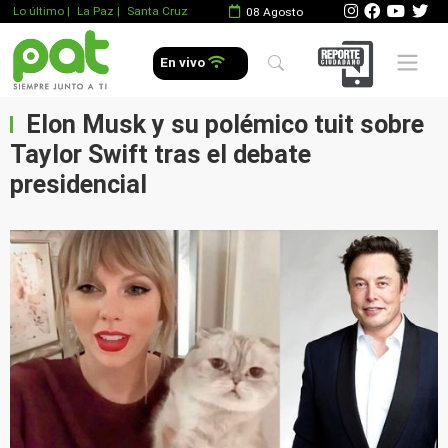
Lo último
|
La Paz |
Santa Cruz
08 Agosto
Mobile 
En vivo
Elon Musk y su polémico tuit sobre
Taylor Swift tras el debate
presidencial