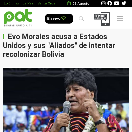
Lo último
|
La Paz |
Santa Cruz
08 Agosto
Mobile 
En vivo
Evo Morales acusa a Estados
Unidos y sus "Aliados" de intentar
recolonizar Bolivia